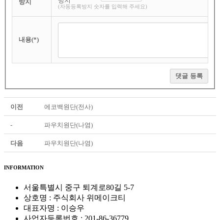
방지
(자동등록방지 숫자를 입력해 주세요)
내용(*)
댓글 등록
이전
에코백원단(전사)
-
파우치원단(나염)
다음
파우치원단(나염)
INFORMATION
서울특별시 중구 퇴계로80길 5-7
상호명 : 주식회사 위메이크티
대표자명 : 이승우
사업자등록번호 : 201-86-36779