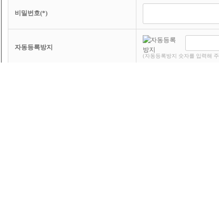
비밀번호(*)
자동등록방지
(자동등록방지 숫자를 입력해 주
내용(*)
이전
파우치원단(나염)
-
파우치원단(나염)
다음
케이스 인쇄