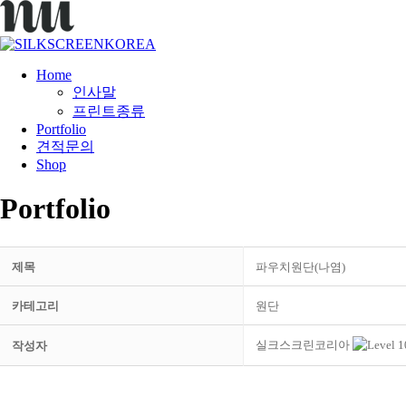
Home
인사말
프린트종류
Portfolio
견적문의
Shop
Portfolio
제목
파우치원단(나염)
카테고리
원단
실크스크린코리아
작성자