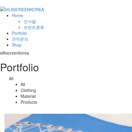
Home
인사말
프린트종류
Portfolio
견적문의
Shop
silkscreenkorea
Portfolio
All
All
Clothing
Material
Products