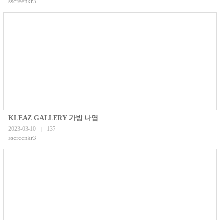
sscreenkr3
KLEAZ GALLERY 가방 나염
2023-03-10
137
|
sscreenkr3