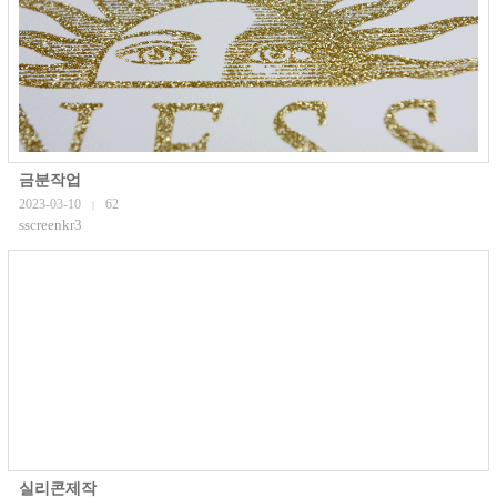
금분작업
2023-03-10
62
|
sscreenkr3
실리콘제작