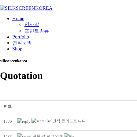
Home
인사말
프린트종류
Portfolio
견적문의
Shop
silkscreenkorea
Quotation
번호
[re]견적 문의 드립니다
1586
왼쪽 팔 로고 인쇄
1583