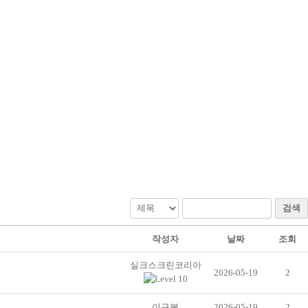
검색
작성자
날짜
조회
실크스크린코리아
2026-05-19
2
이규복
2026-05-19
2